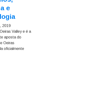
ia e
logia
, 2019
eiras Valley e é a
te aposta do
de Oeiras
a oficialmente