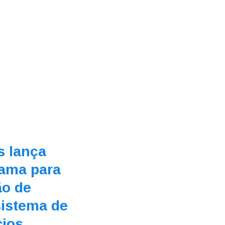
s lança
ama para
ão de
istema de
ios,