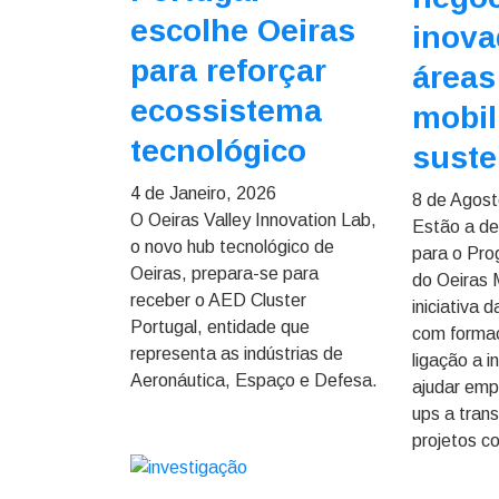
escolhe Oeiras
inova
para reforçar
áreas
ecossistema
mobil
tecnológico
suste
4 de Janeiro, 2026
8 de Agost
O Oeiras Valley Innovation Lab,
Estão a de
o novo hub tecnológico de
para o Pro
Oeiras, prepara-se para
do Oeiras
receber o AED Cluster
iniciativa 
Portugal, entidade que
com formaç
representa as indústrias de
ligação a i
Aeronáutica, Espaço e Defesa.
ajudar emp
ups a tran
projetos c