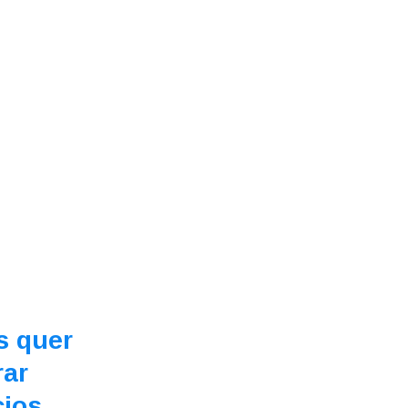
s quer
rar
ios