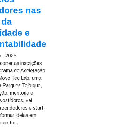
dores nas
 da
idade e
ntabilidade
o, 2025
correr as inscrições
grama de Aceleração
 Move Tec Lab, uma
da Parques Tejo que,
ão, mentoria e
nvestidores, vai
reendedores e start-
sformar ideias em
oncretos.