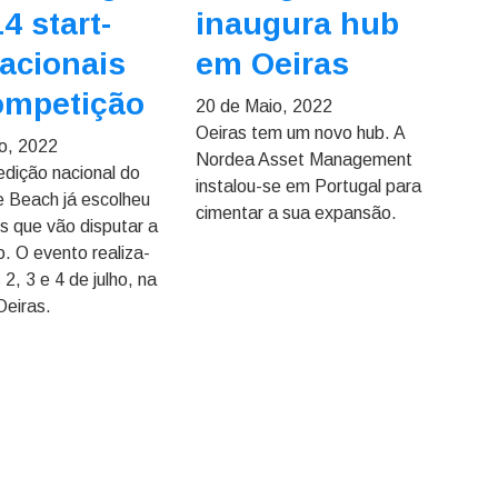
4 start-
inaugura hub
acionais
em Oeiras
ompetição
20 de Maio, 2022
Oeiras tem um novo hub. A
o, 2022
Nordea Asset Management
edição nacional do
instalou-se em Portugal para
he Beach já escolheu
cimentar a sua expansão.
ps que vão disputar a
. O evento realiza-
 2, 3 e 4 de julho, na
Oeiras.