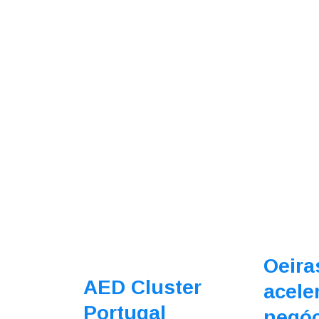
Oeira
AED Cluster
acele
Portugal
negóc