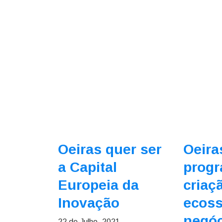
Oeiras quer ser
Oeira
a Capital
progr
Europeia da
criaç
Inovação
ecoss
negóc
22 de Julho, 2021