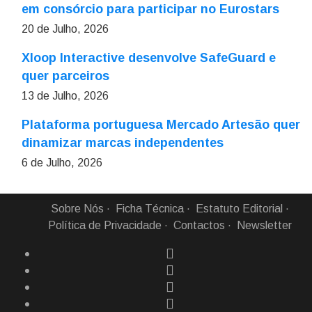
em consórcio para participar no Eurostars
20 de Julho, 2026
Xloop Interactive desenvolve SafeGuard e
quer parceiros
13 de Julho, 2026
Plataforma portuguesa Mercado Artesão quer
dinamizar marcas independentes
6 de Julho, 2026
Sobre Nós
Ficha Técnica
Estatuto Editorial
Política de Privacidade
Contactos
Newsletter