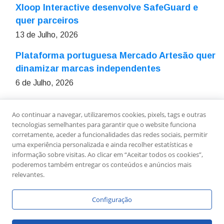
Xloop Interactive desenvolve SafeGuard e
quer parceiros
13 de Julho, 2026
Plataforma portuguesa Mercado Artesão quer
dinamizar marcas independentes
6 de Julho, 2026
Ao continuar a navegar, utilizaremos cookies, pixels, tags e outras
Sobre Nós
Ficha Técnica
Estatuto Editorial
tecnologias semelhantes para garantir que o website funciona
Política de Privacidade
Contactos
Newsletter
corretamente, aceder a funcionalidades das redes sociais, permitir
uma experiência personalizada e ainda recolher estatísticas e
informação sobre visitas. Ao clicar em “Aceitar todos os cookies”,
poderemos também entregar os conteúdos e anúncios mais
relevantes.
Configuração
Copyright © Link To Leaders - Todos os Direitos