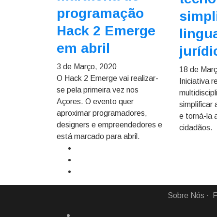
programação
simpl
Hack 2 Emerge
ling
em abril
jurídi
3 de Março, 2020
18 de Mar
O Hack 2 Emerge vai realizar-
Iniciativa 
se pela primeira vez nos
multidiscip
Açores. O evento quer
simplificar
aproximar programadores,
e torná-la 
designers e empreendedores e
cidadãos.
está marcado para abril.
Sobre Nós
F