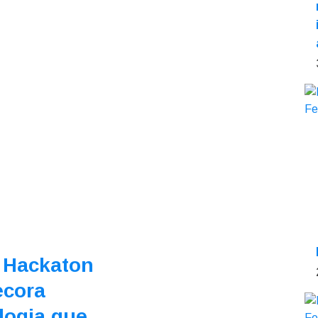
 Hackaton
ecora
logia que