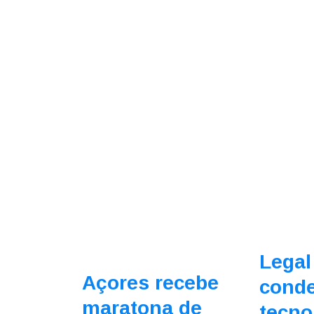
Legal
Açores recebe
cond
maratona de
tecno