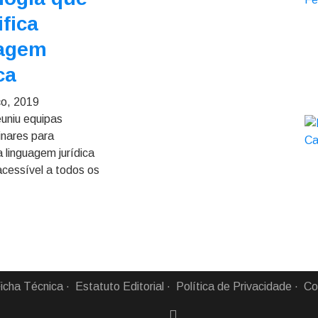
ifica
uagem
ca
ço, 2019
reuniu equipas
linares para
 a linguagem jurídica
acessível a todos os
icha Técnica
Estatuto Editorial
Política de Privacidade
Co