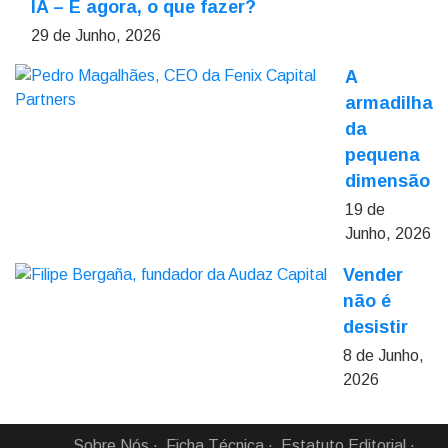
IA – E agora, o que fazer?
29 de Junho, 2026
A
armadilha
da
pequena
dimensão
19 de
Junho, 2026
Vender
não é
desistir
8 de Junho,
2026
Sobre Nós
Ficha Técnica
Estatuto Editorial