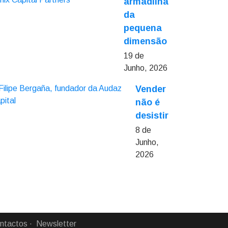
armadilha
da
pequena
dimensão
19 de
Junho, 2026
Vender
não é
desistir
8 de
Junho,
2026
ntactos
Newsletter