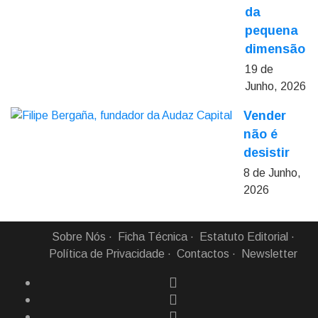
da
pequena
dimensão
19 de
Junho, 2026
Vender
não é
desistir
8 de Junho,
2026
Sobre Nós
Ficha Técnica
Estatuto Editorial
Política de Privacidade
Contactos
Newsletter