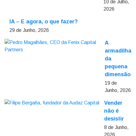
10 de Julho,
2026
IA – E agora, o que fazer?
29 de Junho, 2026
A
armadilha
da
pequena
dimensão
19 de
Junho, 2026
Vender
não é
desistir
8 de Junho,
2026