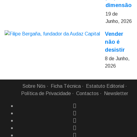
dimensão
19 de
Junho, 2026
Vender
não é
desistir
8 de Junho,
2026
Sobre Nós
Ficha Técnica
Estatuto Editorial
Política de Privacidade
Contactos
Newsletter