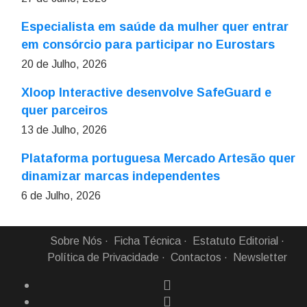
Especialista em saúde da mulher quer entrar
em consórcio para participar no Eurostars
20 de Julho, 2026
Xloop Interactive desenvolve SafeGuard e
quer parceiros
13 de Julho, 2026
Plataforma portuguesa Mercado Artesão quer
dinamizar marcas independentes
6 de Julho, 2026
Sobre Nós
Ficha Técnica
Estatuto Editorial
Política de Privacidade
Contactos
Newsletter