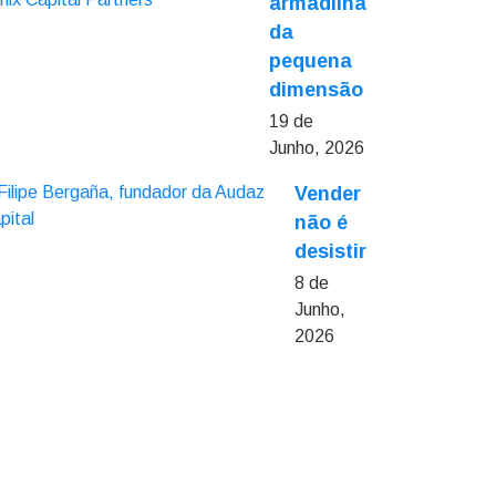
armadilha
da
pequena
dimensão
19 de
Junho, 2026
Vender
não é
desistir
8 de
Junho,
2026