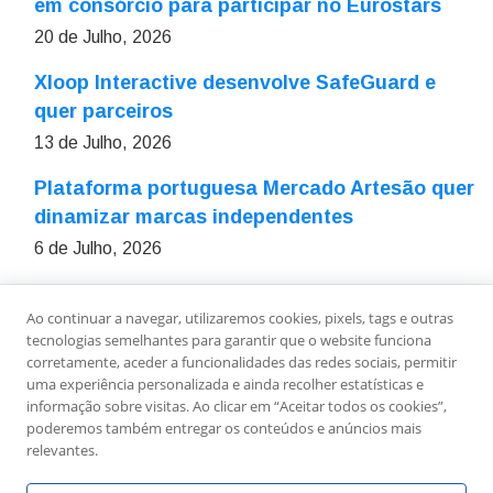
em consórcio para participar no Eurostars
20 de Julho, 2026
Xloop Interactive desenvolve SafeGuard e
quer parceiros
13 de Julho, 2026
Plataforma portuguesa Mercado Artesão quer
dinamizar marcas independentes
6 de Julho, 2026
Ao continuar a navegar, utilizaremos cookies, pixels, tags e outras
Sobre Nós
Ficha Técnica
Estatuto Editorial
tecnologias semelhantes para garantir que o website funciona
Política de Privacidade
Contactos
Newsletter
corretamente, aceder a funcionalidades das redes sociais, permitir
uma experiência personalizada e ainda recolher estatísticas e
informação sobre visitas. Ao clicar em “Aceitar todos os cookies”,
poderemos também entregar os conteúdos e anúncios mais
relevantes.