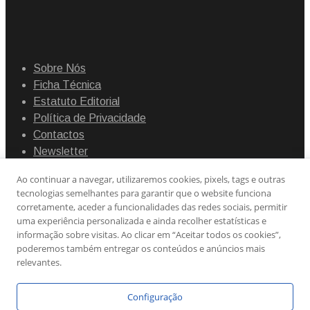
Sobre Nós
Ficha Técnica
Estatuto Editorial
Política de Privacidade
Contactos
Newsletter
Ao continuar a navegar, utilizaremos cookies, pixels, tags e outras
tecnologias semelhantes para garantir que o website funciona
corretamente, aceder a funcionalidades das redes sociais, permitir
uma experiência personalizada e ainda recolher estatísticas e
informação sobre visitas. Ao clicar em “Aceitar todos os cookies”,
poderemos também entregar os conteúdos e anúncios mais
relevantes.
Configuração