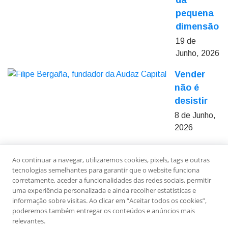
da
pequena
dimensão
19 de
Junho, 2026
Vender
não é
desistir
8 de Junho,
2026
Ao continuar a navegar, utilizaremos cookies, pixels, tags e outras
Sobre Nós
Ficha Técnica
Estatuto Editorial
tecnologias semelhantes para garantir que o website funciona
Política de Privacidade
Contactos
Newsletter
corretamente, aceder a funcionalidades das redes sociais, permitir
uma experiência personalizada e ainda recolher estatísticas e
informação sobre visitas. Ao clicar em “Aceitar todos os cookies”,
poderemos também entregar os conteúdos e anúncios mais
relevantes.