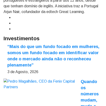
portugueses e estrangeiros a partir dos 12 anos, desde
que tenham domínio de inglês. A iniciativa traz a Portugal
Arjun Nair, cofundador da edtech Great Learning.
Investimentos
“Mais do que um fundo focado em mulheres,
somos um fundo focado em identificar valor
onde o mercado ainda não o reconheceu
plenamente”
3 de Agosto, 2026
Quando
os
números
mudam,