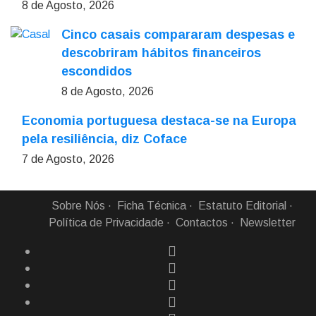
8 de Agosto, 2026
Cinco casais compararam despesas e
descobriram hábitos financeiros
escondidos
8 de Agosto, 2026
Economia portuguesa destaca-se na Europa
pela resiliência, diz Coface
7 de Agosto, 2026
Sobre Nós
Ficha Técnica
Estatuto Editorial
Política de Privacidade
Contactos
Newsletter