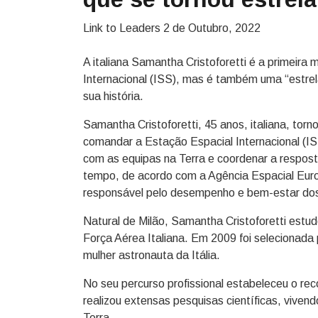
Link to Leaders
2 de Outubro, 2022
A italiana Samantha Cristoforetti é a primeira
Internacional (ISS), mas é também uma “estre
sua história.
Samantha Cristoforetti, 45 anos, italiana, tor
comandar a Estação Espacial Internacional (I
com as equipas na Terra e coordenar a respos
tempo, de acordo com a Agência Espacial Euro
responsável pelo desempenho e bem-estar dos
Natural de Milão, Samantha Cristoforetti estu
Força Aérea Italiana. Em 2009 foi selecionada 
mulher astronauta da Itália.
No seu percurso profissional estabeleceu o re
realizou extensas pesquisas científicas, vive
Terra.