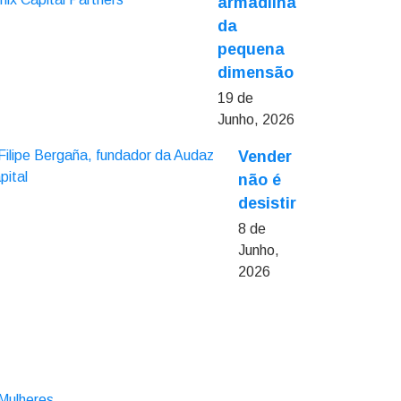
armadilha
da
pequena
dimensão
19 de
Junho, 2026
Vender
não é
desistir
8 de
Junho,
2026