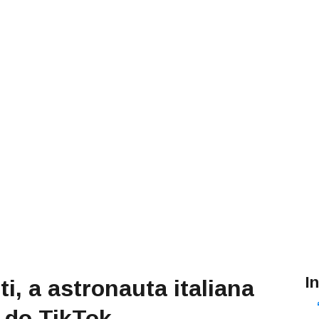
I
i, a astronauta italiana
 do TikTok