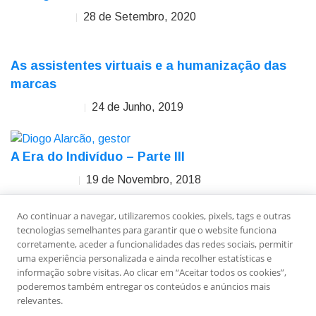
28 de Setembro, 2020
Carlos Rocha
As assistentes virtuais e a humanização das
marcas
24 de Junho, 2019
Nelson Teodoro
A Era do Indivíduo – Parte III
19 de Novembro, 2018
Diogo Alarcão
Ao continuar a navegar, utilizaremos cookies, pixels, tags e outras
Sobre Nós
Ficha Técnica
Estatuto Editorial
tecnologias semelhantes para garantir que o website funciona
Política de Privacidade
Contactos
Newsletter
corretamente, aceder a funcionalidades das redes sociais, permitir
uma experiência personalizada e ainda recolher estatísticas e
informação sobre visitas. Ao clicar em “Aceitar todos os cookies”,
poderemos também entregar os conteúdos e anúncios mais
relevantes.