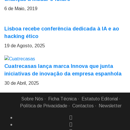
6 de Maio, 2019
Lisboa recebe conferência dedicada à IA e ao
hacking ético
19 de Agosto, 2025
Cuatrecasas lança marca Innova que junta
iniciativas de inovação da empresa espanhola
30 de Abril, 2025
Sobre Nós
Ficha Técnica
Estatuto Editorial
Política de Privacidade
Contactos
Newsletter