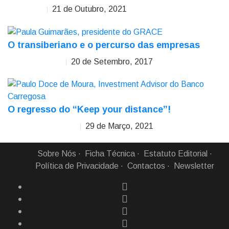
21 de Outubro, 2021
Mário Ceitil
O transiberiano e o percurso das empresas
20 de Setembro, 2017
Paula Guimarães
O regresso do “Keep your distance”!
29 de Março, 2021
Paulo Doce de Moura
Sobre Nós
Ficha Técnica
Estatuto Editorial
Política de Privacidade
Contactos
Newsletter