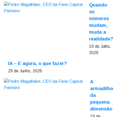
Quando
os
números
mudam,
muda a
realidade?
10 de Julho,
2026
IA – E agora, o que fazer?
29 de Junho, 2026
A
armadilha
da
pequena
dimensão
19 de