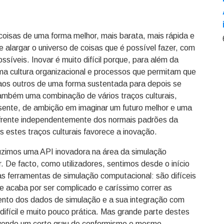
oisas de uma forma melhor, mais barata, mais rápida e
 alargar o universo de coisas que é possível fazer, com
síveis. Inovar é muito difícil porque, para além da
 uma cultura organizacional e processos que permitam que
s aos outros de uma forma sustentada para depois se
também uma combinação de vários traços culturais,
esente, de ambição em imaginar um futuro melhor e uma
a frente independentemente dos normais padrões da
estes traços culturais favorece a inovação.
duzimos uma API inovadora na área da simulação
. De facto, como utilizadores, sentimos desde o início
s ferramentas de simulação computacional: são difíceis
, e acaba por ser complicado e caríssimo correr as
mento dos dados de simulação e a sua integração com
 difícil e muito pouco prática. Mas grande parte destes
avendo um certo grau de conformismo e mesmo