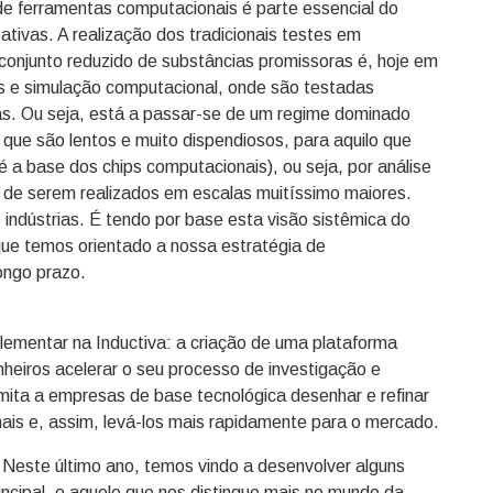
 de ferramentas computacionais é parte essencial do
tivas. A realização dos tradicionais testes em
 conjunto reduzido de substâncias promissoras é, hoje em
os e simulação computacional, onde são testadas
as. Ou seja, está a passar-se de um regime dominado
l), que são lentos e muito dispendiosos, para aquilo que
o é a base dos chips computacionais), ou seja, por análise
 de serem realizados em escalas muitíssimo maiores.
indústrias. É tendo por base esta visão sistêmica do
que temos orientado a nossa estratégia de
ongo prazo.
lementar na Inductiva: a criação de uma plataforma
nheiros acelerar o seu processo de investigação e
ta a empresas de base tecnológica desenhar e refinar
ais e, assim, levá-los mais rapidamente para o mercado.
este último ano, temos vindo a desenvolver alguns
cipal, e aquele que nos distingue mais no mundo da