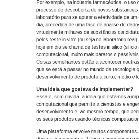
Por exemplo, na indústria farmacêutica, o uso
processo de descoberta de novas substâncias a
laboratório para se apurar a efetividade de um
dia, precedida de uma fase de análise de dad
virtualmente milhares de substâncias candidat
pelos teste in vitro (ou seja no laboratório rea
hoje em dia se chama de testes in silico (silíci
computacional, muito mais baratos e passíveis
Coisas semelhantes estão a acontecer noutras 
que se está a passar no mundo da tecnologia 
desenvolvimento de produto a curto, médio e l
Uma ideia que gostava de implementar?
Essa é, sem dúvida, a ideia que estamos a imp
computacional que permita a cientistas e enge
desenvolvimento e, ao mesmo tempo, que permi
os seus produtos usando técnicas computacion
Uma plataforma envolve muitos componentes. N
desses componentes. Talvez o componente prin