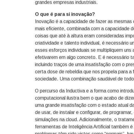
grandes empresas industriais.
O que é para si inovação?
Inovação é a capacidade de fazer as mesmas c
mais eficiente, combinada com a capacidade de
coisas que até à altura eram consideradas impos
criatividade e talento individual, é necessário
esses esforços individuais se multipliquem un
efetivarem em algo concreto. E é necessário 
incluindo traços de uma insatisfação com o pr
certa dose de rebeldia que nos propela para 
sociedade. Uma combinação saudável de todos 
O percurso da Inductiva e a forma como intro
computacional ilustra bem o que acabo de dizer
uma grande insatisfação com o estado atual da
de usar, de instalar e configurar, de programar
simulações na cloud. Adicionalmente, o trata
ferramentas de Inteligência Artificial também é
problemas têm sido vistos como “normais”, h